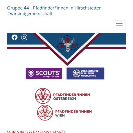
Gruppe 44 - Pfadfinder*innen in Hirschstetten
#wirsindgemeinschaft
Toggle
navigat
WIR SIND GEMEINSCHAFT!